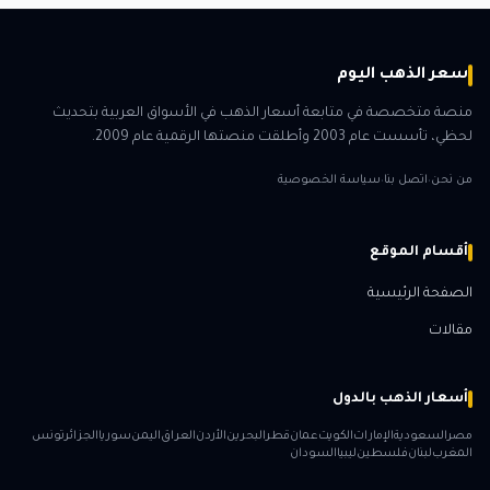
سعر الذهب اليوم
منصة متخصصة في متابعة أسعار الذهب في الأسواق العربية بتحديث
لحظي، تأسست عام 2003 وأطلقت منصتها الرقمية عام 2009.
من نحن
اتصل بنا
سياسة الخصوصية
·
·
أقسام الموقع
الصفحة الرئيسية
مقالات
أسعار الذهب بالدول
مصر
السعودية
الإمارات
الكويت
عمان
قطر
البحرين
الأردن
العراق
اليمن
سوريا
الجزائر
تونس
المغرب
لبنان
فلسطين
ليبيا
السودان