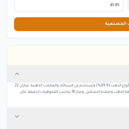
المصنعية
هو أنقى أنواع الذهب (99.9%) ويُستخدم في السبائك والعملات الذهبية. عياران 22
و21 منتشران في المشغولات الخليجية لأنهما يجمعان بين قيمة الذهب وصلابة التشكيل، وعيار 18 يناسب المجوهرات الدقيقة. لكل